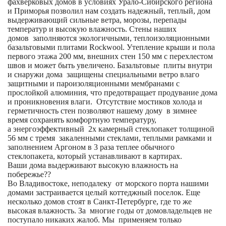
фахверковых домов в условиях Урало-Сибирского региона
и Приморья позволил нам создать надежный, теплый, дом
выдерживающий сильные ветра, морозы, перепады
температур и высокую влажность. Стены наших
домов заполняются экологичными, теплоизоляционными
базальтовыми плитами Rockwool. Утепление крыши и пола
первого этажа 200 мм, внешних стен 150 мм с перехлестом
швов и может быть увеличено. Базальтовые плиты внутри
и снаружи дома защищены специальными ветро влаго
защитными и пароизоляционными мембранами с
прослойкой алюминия, что предотвращает продувание дома
и проникновения влаги. Отсутствие мостиков холода и
герметичность стен позволяют нашему дому в зимнее
время сохранять комфортную температуру,
а энергоэффективный 2х камерный стеклопакет толщиной
56 мм с тремя закаленными стеклами, теплыми рамками и
заполнением Аргоном в 3 раза теплее обычного
стеклопакета, который устанавливают в картирах.
Ваши дома выдерживают высокую влажность на
побережье??
Во Владивостоке, неподалеку от морского порта нашими
домами застраивается целый коттеджный поселок. Еще
несколько домов стоят в Санкт-Петербурге, где то же
высокая влажность. За многие годы от домовладельцев не
поступало никаких жалоб. Мы применяем только