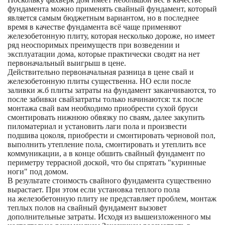
фундамента можно применять свайный фундамент, который
является самым бюджетным вариантом, но в последнее
время в качестве фундамента всё чаще применяют
железобетонную плиту, которая несколько дороже, но имеет
ряд неоспоримых преимуществ при возведении и
эксплуатации дома, которые практически сводят на нет
первоначальный выигрыш в цене.
Действительно первоначальная разница в цене свай и
железобетонную плиты существенна. НО если после
заливки ж.б плиты затраты на фундамент заканчиваются, то
после забивки свайзатраты только начинаются: т.к после
монтажа свай вам необходимо приобрести сухой бруси
смонтировать нижнюю обвязку по сваям, далее закупить
пиломатериал и установить лаги пола и произвести
подшива цоколя, приобрести и смонтировать черновой пол,
выполнить утепление пола, смонтировать и утеплить все
коммуникации, а в конце обшить свайный фундамент по
периметру террасной доской, что бы спрятать "куринные
ноги" под домом.
В результате стоимость свайного фундамента существенно
вырастает. При этом если установка теплого пола
на железобетонную плиту не представляет проблем, монтаж
теплых полов на свайный фундамент вызовет
дополнительные затраты. Исходя из вышеизложенного мы