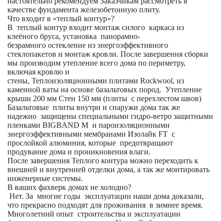
настоятельно рекомендуем Заказчикам рассмотреть в
качестве фундамента железобетонную плиту.
Что входит в «теплый контур»?
В теплый контур входит монтаж силого каркаса из
клеёного бруса, установка панорамно-
безрамного остекление из энергоэффективного
стеклопакетов и монтаж кровли. После завершения сборки
мы производим утепление всего дома по периметру,
включая кровлю и
стены, Теплоизоляционными плитами Rockwool, из
каменной ваты на основе базальтовых пород. Утепление
крыши 200 мм Стен 150 мм (плиты с перехлестом швов)
Базальтовые плиты внутри и снаружи дома так же
надежно защищены специальными гидро-ветро защитными
пленками BIGBAND M и пароизоляционными
энергоэффективными мембранами Изолайк FT с
прослойкой алюминия, которые предотвращают
продувание дома и проникновения влаги.
После завершения Теплого контура можно переходить к
внешней и внутренней отделки дома, а так же монтировать
инженерные системы.
В ваших фахверк домах не холодно?
Нет. За многие годы эксплуатации наши дома доказали,
что прекрасно подходят для проживания в зимнее время.
Многолетний опыт строительства и эксплуатации