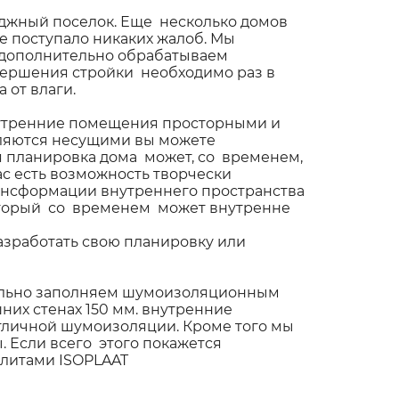
еджный поселок. Еще несколько домов
не поступало никаких жалоб. Мы
ы дополнительно обрабатываем
авершения стройки необходимо раз в
 от влаги.
внутренние помещения просторными и
являются несущими вы можете
я планировка дома может, со временем,
с есть возможность творчески
рансформации внутреннего пространства
который со временем может внутренне
азработать свою планировку или
тельно заполняем шумоизоляционным
их стенах 150 мм. внутренние
тличной шумоизоляции. Кроме того мы
 Если всего этого покажется
литами ISOPLAAT