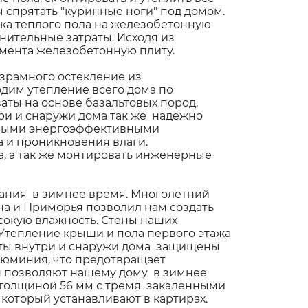
 спрятать "куринные ноги" под домом.
вка теплого пола на железобетонную
нительные затраты. Исходя из
мента железобетонную плиту.
езрамного остекление из
дим утепление всего дома по
аты на основе базальтовых пород.
ри и снаружи дома так же надежно
ными энергоэффективными
 и проникновения влаги.
, а так же монтировать инженерные
вания в зимнее время. Многолетний
на и Приморья позволил нам создать
сокую влажность. Стены наших
Утепление крыши и пола первого этажа
литы внутри и снаружи дома защищены
юминия, что предотвращает
ен позволяют нашему дому в зимнее
 толщиной 56 мм с тремя закаленными
 который устанавливают в картирах.