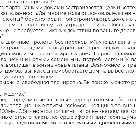
ость на побережье??
ого порта нашими домами застраивается целый котт
сокая влажность. За многие годы от домовладельцев 
клеёный брус, который при строительстве дома м
а не смогла проникнуть внутрь древесины. После з
льше не требуется никаких действий по защите дерева
а?
ть длинные пролеты, без перекрытий, что делает 
ространство дома. Т.к внутренние перегородки не 
рдинально изменяя планировку дома. Первоначальна
желаниями и новыми семейными потребностями. У ва
ма, воплощая в жизнь новые планы. Возможность т
х домов, вы как бы приобретаете дом на вырост, 
е дизайнерские идеи.
озможна свободная планировка. Вы так же можете р
ших домах?
 перегородки и межэтажные перекрытия мы обяза
оизоляционные плиты Rockwool. Толщина во внешн
00мм. Обычно этой толщины вполне хватаем для о
е стеклопакеты, которые эффективно гасят шумы.
ельную шумоизоляции экологичными. древесными п