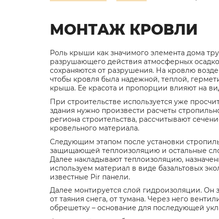
МОНТАЖ КРОВЛИ
Роль крыши как значимого элемента дома тр
разрушающего действия атмосферных осадков
сохраняются от разрушения. На кровлю возд
чтобы кровля была надежной, теплой, гермет
крыша. Ее красота и пропорции влияют на ви
При строительстве используется уже просчит
здания нужно произвести расчеты стропильно
региона строительства, рассчитывают сечени
кровельного материала.
Следующим этапом после установки стропиль
защищающей теплоизоляцию и остальные слои
Далее накладывают теплоизоляцию, назначени
используем материал в виде базальтовых эко
известные Pir панели.
Далее монтируется слой гидроизоляции. Он 
от таяния снега, от тумана. Через него вент
обрешетку – основание для последующей укл