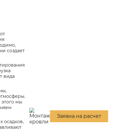
от
ия
ходимо,
ни создает
ктирования
рузка
т вида
ны,
атмосферы.
 этого мы
еняем
Заявка на расчет
х осадков,
навливают