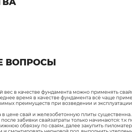
ТВА
Е ВОПРОСЫ
й вес в качестве фундамента можно применять свай
еднее время в качестве фундамента всё чаще приме
римых преимуществ при возведении и эксплуатации 
в цене свай и железобетонную плиты существенна. 
 после забивки свайзатраты только начинаются: т.к
ижнюю обвязку по сваям, далее закупить пиломатери
 и смонтировать черновой пол, выполнить утепление