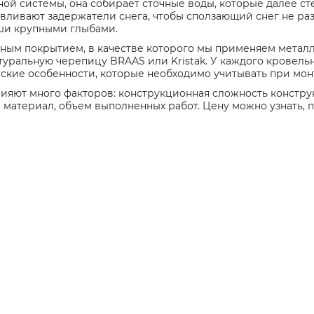
ной системы, она собирает сточные воды, которые далее ст
авливают задержатели снега, чтобы сползающий снег не р
ыши крупными глыбами.
ным покрытием, в качестве которого мы применяем метал
атуральную черепицу BRAAS или Kristak. У каждого кровель
ские особенности, которые необходимо учитывать при мон
лияют много факторов: конструкционная сложность констр
материал, объем выполненных работ. Цену можно узнать, п