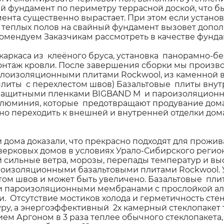
й фундамент по периметру террасной доской, что бы
мента существенно вырастает. При этом если устано
 теплых полов на свайный фундамент вызовет допол
мендуем Заказчикам рассмотреть в качестве фунда
каркаса из клеёного бруса, установка панорамно-б
онтаж кровли. После завершения сборки мы произво
плоизоляционными плитами Rockwool, из каменной в
плиты с перехлестом швов) Базальтовые плиты внут
защитными пленками BIGBAND M и пароизоляцион
люминия, которые предотвращают продувание дома
о переходить к внешней и внутренней отделки дома
 дома доказали, что прекрасно подходят для прожи
верковых домов в условиях Урало-Сибирского регио
сильные ветра, морозы, перепады температур и вы
оизоляционными базальтовыми плитами Rockwool. 
естом швов и может быть увеличено. Базальтовые п
и пароизоляционными мембранами с прослойкой ал
и. Отсутствие мостиков холода и герметичность ст
ру, а энергоэффективный 2х камерный стеклопакет
ем Аргоном в 3 раза теплее обычного стеклопакета,