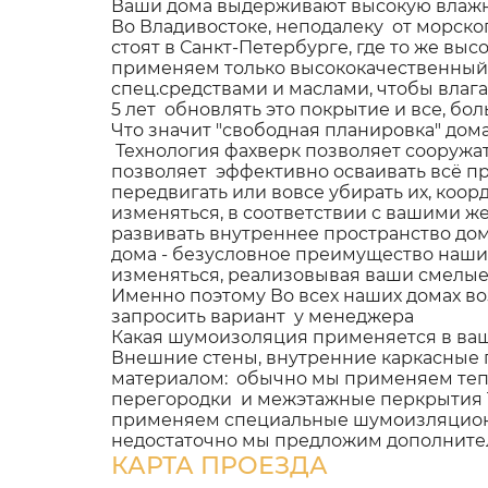
Ваши дома выдерживают высокую влажн
Во Владивостоке, неподалеку от морск
стоят в Санкт-Петербурге, где то же вы
применяем только высококачественный 
спец.средствами и маслами, чтобы влаг
5 лет обновлять это покрытие и все, бо
Что значит "свободная планировка" дом
Технология фахверк позволяет сооружа
позволяет эффективно осваивать всё п
передвигать или вовсе убирать их, коо
изменяться, в соответствии с вашими 
развивать внутреннее пространство до
дома - безусловное преимущество наши
изменяться, реализовывая ваши смелы
Именно поэтому Во всех наших домах в
запросить вариант у менеджера
Какая шумоизоляция применяется в ва
Внешние стены, внутренние каркасные
материалом: обычно мы применяем тепл
перегородки и межэтажные перкрытия 1
применяем специальные шумоизляционны
недостаточно мы предложим дополнит
КАРТА ПРОЕЗДА