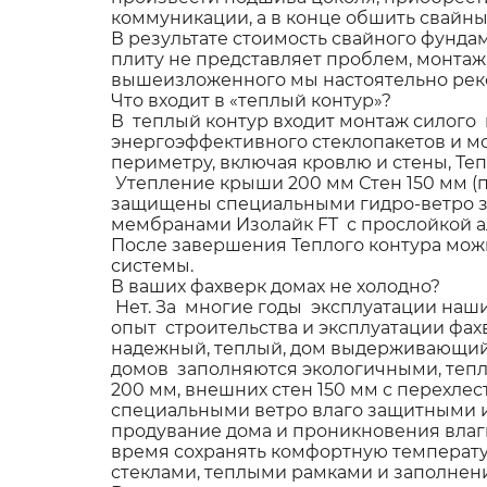
коммуникации, а в конце обшить свайны
В результате стоимость свайного фунда
плиту не представляет проблем, монтаж
вышеизложенного мы настоятельно реко
Что входит в «теплый контур»?
В теплый контур входит монтаж силого 
энергоэффективного стеклопакетов и м
периметру, включая кровлю и стены, Те
Утепление крыши 200 мм Стен 150 мм (
защищены специальными гидро-ветро 
мембранами Изолайк FT с прослойкой а
После завершения Теплого контура можн
системы.
В ваших фахверк домах не холодно?
Нет. За многие годы эксплуатации наши
опыт строительства и эксплуатации фах
надежный, теплый, дом выдерживающий 
домов заполняются экологичными, тепл
200 мм, внешних стен 150 мм с перехл
специальными ветро влаго защитными 
продувание дома и проникновения влаг
время сохранять комфортную температу
стеклами, теплыми рамками и заполнени