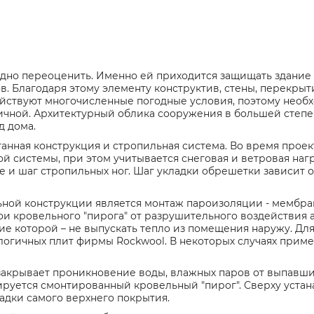
удно переоценить. Именно ей приходится защищать здание 
. Благодаря этому элементу конструктив, стены, перекрыт
ействуют многочисленные погодные условия, поэтому необ
ичной. Архитектурный облика сооружения в большей степе
д дома.
анная конструкция и стропильная система. Во время прое
й системы, при этом учитывается снеговая и ветровая наг
е и шаг стропильных ног. Шаг укладки обрешетки зависит о
ной конструкции является монтаж пароизоляции - мембра
 кровельного "пирога" от разрушительного воздействия 
е которой – не выпускать тепло из помещения наружу. Для
логичных плит фирмы Rockwool. В некоторых случаях прим
закрывает проникновение воды, влажных паров от выпавши
илируется смонтированный кровельный "пирог". Сверху уста
адки самого верхнего покрытия.