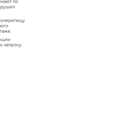
екают по
азрушил
лочерепицу
ного
таже.
укции
о запросу.