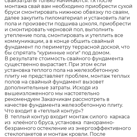
свайзатраты только начинаются: т.к после
монтажа свай вам необходимо приобрести сухой
бруси смонтировать нижнюю обвязку по сваям,
далее закупить пиломатериал и установить лаги
пола и произвести подшива цоколя, приобрести
и смонтировать черновой пол, выполнить
утепление пола, смонтировать и утеплить все
коммуникации, а в конце обшить свайный
фундамент по периметру террасной доской, что
бы спрятать "куринные ноги" под домом.
В результате стоимость свайного фундамента
существенно вырастает. При этом если
установка теплого пола на железобетонную
плиту не представляет проблем, монтаж теплых
полов на свайный фундамент вызовет
дополнительные затраты. Исходя из
вышеизложенного мы настоятельно
рекомендуем Заказчикам рассмотреть в
качестве фундамента железобетонную плиту.
Что входит в «теплый контур»?
В теплый контур входит монтаж силого каркаса
из клеёного бруса, установка панорамно-
безрамного остекление из энергоэффективного
стеклопакетов и монтаж кровли. После