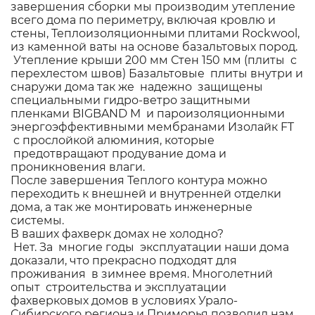
завершения сборки мы производим утепление
всего дома по периметру, включая кровлю и
стены, Теплоизоляционными плитами Rockwool,
из каменной ваты на основе базальтовых пород.
Утепление крыши 200 мм Стен 150 мм (плиты с
перехлестом швов) Базальтовые плиты внутри и
снаружи дома так же надежно защищены
специальными гидро-ветро защитными
пленками BIGBAND M и пароизоляционными
энергоэффективными мембранами Изолайк FT
с прослойкой алюминия, которые
предотвращают продувание дома и
проникновения влаги.
После завершения Теплого контура можно
переходить к внешней и внутренней отделки
дома, а так же монтировать инженерные
системы.
В ваших фахверк домах не холодно?
Нет. За многие годы эксплуатации наши дома
доказали, что прекрасно подходят для
проживания в зимнее время. Многолетний
опыт строительства и эксплуатации
фахверковых домов в условиях Урало-
Сибирского региона и Приморья позволил нам