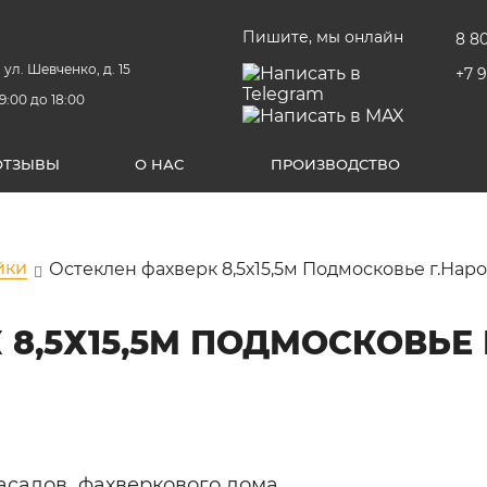
Пишите, мы онлайн
8 8
 ул. Шевченко, д. 15
+7 
9:00 до 18:00
ОТЗЫВЫ
О НАС
ПРОИЗВОДСТВО
йки
Остеклен фахверк 8,5х15,5м Подмосковье г.На
 8,5Х15,5М ПОДМОСКОВЬЕ
асадов фахверкового дома