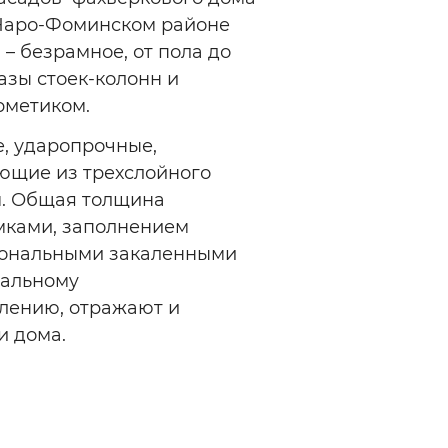
Наро-Фоминском районе
– безрамное, от пола до
азы стоек-колонн и
рметиком.
, ударопрочные,
ющие из трехслойного
м. Общая толщина
амками, заполнением
иональными закаленными
иaльнoмy
лению, oтpaжaют и
и дома.