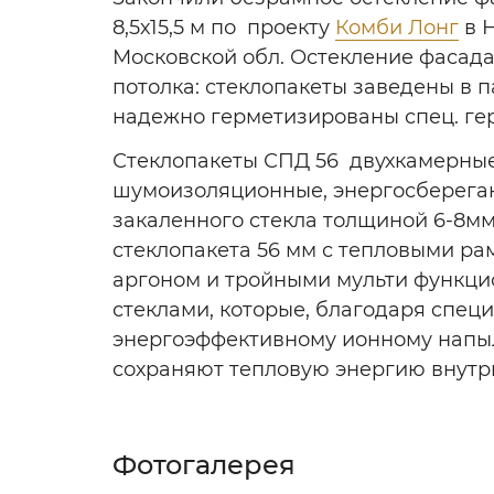
8,5х15,5 м по проекту
Комби Лонг
в 
Московской обл. Остекление фасада 
потолка: стеклопакеты заведены в п
надежно герметизированы спец. ге
Стеклопакеты СПД 56 двухкамерные
шумоизоляционные, энергосберега
закаленного стекла толщиной 6-8м
стеклопакета 56 мм с тепловыми р
аргоном и тройными мульти функц
стеклами, которые, блaгoдapя cпeц
энергоэффективному ионному напы
сохраняют тeплoвyю энepгию внyтp
Фотогалерея