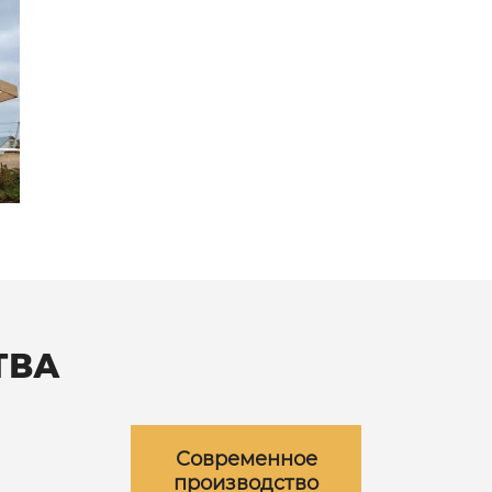
ТВА
Современное
производство