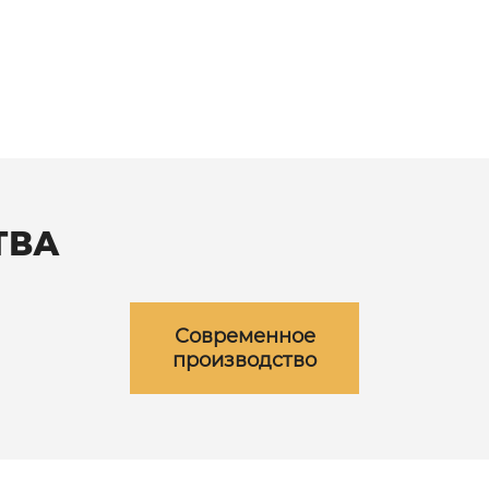
ТВА
Современное
производство