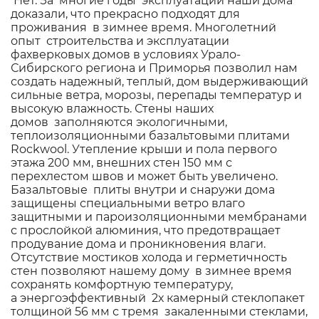
Нет. За многие годы эксплуатации наши дома
доказали, что прекрасно подходят для
проживания в зимнее время. Многолетний
опыт строительства и эксплуатации
фахверковых домов в условиях Урало-
Сибирского региона и Приморья позволил нам
создать надежный, теплый, дом выдерживающий
сильные ветра, морозы, перепады температур и
высокую влажность. Стены наших
домов заполняются экологичными,
теплоизоляционными базальтовыми плитами
Rockwool. Утепление крыши и пола первого
этажа 200 мм, внешних стен 150 мм с
перехлестом швов и может быть увеличено.
Базальтовые плиты внутри и снаружи дома
защищены специальными ветро влаго
защитными и пароизоляционными мембранами
с прослойкой алюминия, что предотвращает
продувание дома и проникновения влаги.
Отсутствие мостиков холода и герметичность
стен позволяют нашему дому в зимнее время
сохранять комфортную температуру,
а энергоэффективный 2х камерный стеклопакет
толщиной 56 мм с тремя закаленными стеклами,