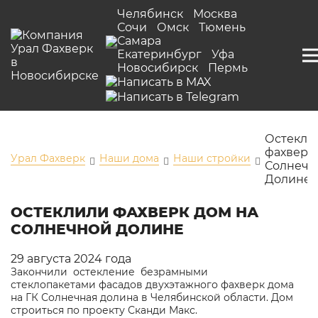
Челябинск
Москва
Сочи
Омск
Тюмень
Самара
Екатеринбург
Уфа
Новосибирск
Пермь
Остекли
фахверк
Урал Фахверк
Наши дома
Наши стройки
Солнечн
Долине
ОСТЕКЛИЛИ ФАХВЕРК ДОМ НА
СОЛНЕЧНОЙ ДОЛИНЕ
29 августа 2024 года
Закончили остекление безрамными
стеклопакетами фасадов двухэтажного фахверк дома
на ГК Солнечная долина в Челябинской области. Дом
строиться по проекту
Сканди Макс
.