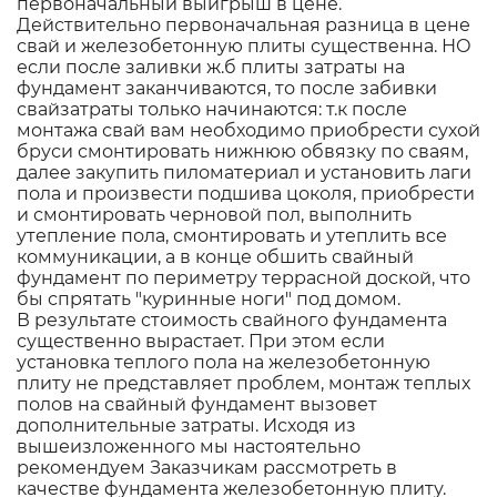
первоначальный выигрыш в цене.
Действительно первоначальная разница в цене
свай и железобетонную плиты существенна. НО
если после заливки ж.б плиты затраты на
фундамент заканчиваются, то после забивки
свайзатраты только начинаются: т.к после
монтажа свай вам необходимо приобрести сухой
бруси смонтировать нижнюю обвязку по сваям,
далее закупить пиломатериал и установить лаги
пола и произвести подшива цоколя, приобрести
и смонтировать черновой пол, выполнить
утепление пола, смонтировать и утеплить все
коммуникации, а в конце обшить свайный
фундамент по периметру террасной доской, что
бы спрятать "куринные ноги" под домом.
В результате стоимость свайного фундамента
существенно вырастает. При этом если
установка теплого пола на железобетонную
плиту не представляет проблем, монтаж теплых
полов на свайный фундамент вызовет
дополнительные затраты. Исходя из
вышеизложенного мы настоятельно
рекомендуем Заказчикам рассмотреть в
качестве фундамента железобетонную плиту.