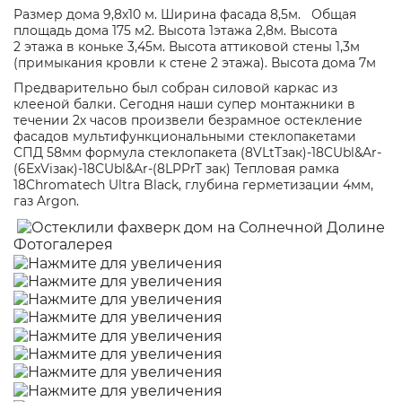
Размер дома 9,8х10 м. Ширина фасада 8,5м. Общая
площадь дома 175 м2. Высота 1этажа 2,8м. Высота
2 этажа в коньке 3,45м. Высота аттиковой стены 1,3м
(примыкания кровли к стене 2 этажа). Высота дома 7м
Предварительно был собран силовой каркас из
клееной балки. Сегодня наши супер монтажники в
течении 2х часов произвели безрамное остекление
фасадов мультифункциональными стеклопакетами
СПД 58мм формула стеклопакета (8VLtTзак)-18CUbl&Ar-
(6ExViзак)-18CUbl&Ar-(8LPPrT зак) Тепловая рамка
18Chromatech Ultra Black, глубина герметизации 4мм,
газ Argon.
Фотогалерея