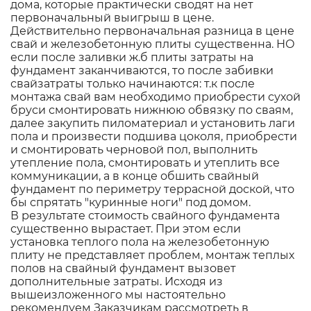
дома, которые практически сводят на нет
первоначальный выигрыш в цене.
Действительно первоначальная разница в цене
свай и железобетонную плиты существенна. НО
если после заливки ж.б плиты затраты на
фундамент заканчиваются, то после забивки
свайзатраты только начинаются: т.к после
монтажа свай вам необходимо приобрести сухой
бруси смонтировать нижнюю обвязку по сваям,
далее закупить пиломатериал и установить лаги
пола и произвести подшива цоколя, приобрести
и смонтировать черновой пол, выполнить
утепление пола, смонтировать и утеплить все
коммуникации, а в конце обшить свайный
фундамент по периметру террасной доской, что
бы спрятать "куринные ноги" под домом.
В результате стоимость свайного фундамента
существенно вырастает. При этом если
установка теплого пола на железобетонную
плиту не представляет проблем, монтаж теплых
полов на свайный фундамент вызовет
дополнительные затраты. Исходя из
вышеизложенного мы настоятельно
рекомендуем Заказчикам рассмотреть в