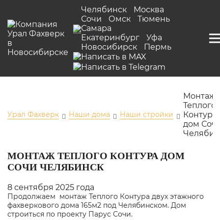
Челябинск
Москва
Сочи
Омск
Тюмень
Самара
Екатеринбург
Уфа
Новосибирск
Пермь
Монтаж
Теплого
Урал Фахверк
Наши дома
Наши стройки
Контура
дом Соч
Челябин
МОНТАЖ ТЕПЛОГО КОНТУРА ДОМ
СОЧИ ЧЕЛЯБИНСК
8 сентября 2025 года
Продолжаем монтаж Теплого Контура двух этажного
фахверкового дома 165м2 под Челябинском. Дом
строиться по проекту
Парус Сочи
.