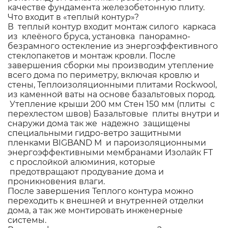
качестве фундамента железобетонную плиту.
Что входит в «теплый контур»?
В теплый контур входит монтаж силого каркаса
из клеёного бруса, установка панорамно-
безрамного остекление из энергоэффективного
стеклопакетов и монтаж кровли. После
завершения сборки мы производим утепление
всего дома по периметру, включая кровлю и
стены, Теплоизоляционными плитами Rockwool,
из каменной ваты на основе базальтовых пород.
Утепление крыши 200 мм Стен 150 мм (плиты с
перехлестом швов) Базальтовые плиты внутри и
снаружи дома так же надежно защищены
специальными гидро-ветро защитными
пленками BIGBAND M и пароизоляционными
энергоэффективными мембранами Изолайк FT
с прослойкой алюминия, которые
предотвращают продувание дома и
проникновения влаги.
После завершения Теплого контура можно
переходить к внешней и внутренней отделки
дома, а так же монтировать инженерные
системы.